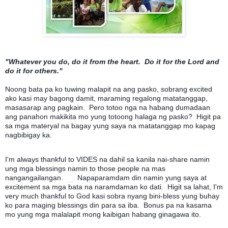
"Whatever you do, do it from the heart. Do it for the Lord and
do it for others."
Noong bata pa ko tuwing malapit na ang pasko, sobrang excited
ako kasi may bagong damit, maraming regalong matatanggap,
masasarap ang pagkain. Pero totoo nga na habang dumadaan
ang panahon makikita mo yung totoong halaga ng pasko? Higit pa
sa mga materyal na bagay yung saya na matatanggap mo kapag
nagbibigay ka.
I'm always thankful to VIDES na
dahil sa kanila nai-share namin
ung mga blessings namin to those people na mas
nangangailangan.
Napaparamdam din namin yung saya at
excitement sa mga bata na naramdaman ko dati. Higit sa lahat, I'm
very much thankful to God kasi sobra nyang bini-bless yung buhay
ko para maging blessings din para sa iba. Bonus pa na kasama
mo yung mga malalapit mong kaibigan habang ginagawa ito.